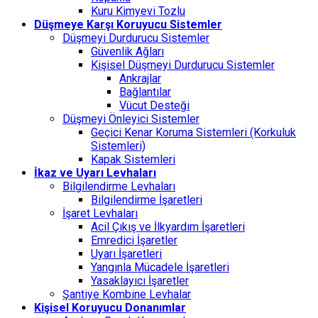
Kuru Kimyevi Tozlu
Düşmeye Karşı Koruyucu Sistemler
Düşmeyi Durdurucu Sistemler
Güvenlik Ağları
Kişisel Düşmeyi Durdurucu Sistemler
Ankrajlar
Bağlantılar
Vücut Desteği
Düşmeyi Önleyici Sistemler
Geçici Kenar Koruma Sistemleri (Korkuluk
Sistemleri)
Kapak Sistemleri
İkaz ve Uyarı Levhaları
Bilgilendirme Levhaları
Bilgilendirme İşaretleri
İşaret Levhaları
Acil Çıkış ve İlkyardım İşaretleri
Emredici İşaretler
Uyarı İşaretleri
Yangınla Mücadele İşaretleri
Yasaklayıcı İşaretler
Şantiye Kombine Levhalar
Kişisel Koruyucu Donanımlar