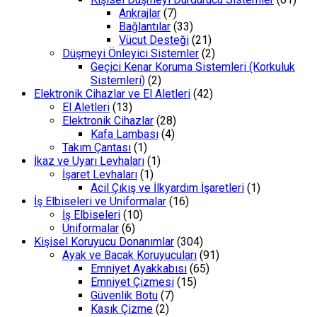
Ankrajlar
(7)
Bağlantılar
(33)
Vücut Desteği
(21)
Düşmeyi Önleyici Sistemler
(2)
Geçici Kenar Koruma Sistemleri (Korkuluk
Sistemleri)
(2)
Elektronik Cihazlar ve El Aletleri
(42)
El Aletleri
(13)
Elektronik Cihazlar
(28)
Kafa Lambası
(4)
Takım Çantası
(1)
İkaz ve Uyarı Levhaları
(1)
İşaret Levhaları
(1)
Acil Çıkış ve İlkyardım İşaretleri
(1)
İş Elbiseleri ve Üniformalar
(16)
İş Elbiseleri
(10)
Üniformalar
(6)
Kişisel Koruyucu Donanımlar
(304)
Ayak ve Bacak Koruyucuları
(91)
Emniyet Ayakkabısı
(65)
Emniyet Çizmesi
(15)
Güvenlik Botu
(7)
Kasık Çizme
(2)