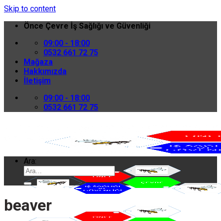
Skip to content
Önce Çevre İş Sağlığı ve Güvenliği
09:00 - 18:00
0532 661 72 75
Mağaza
Hakkımızda
İletişim
09:00 - 18:00
0532 661 72 75
Ara:
beaver