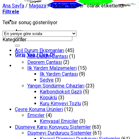
Ana Sayfa
/
Mağaza
/
Ürünler “beaver” olarak etiketlendi
Filtrele
Tek bir sonuç gösteriliyor
Ara:
Kategoriler
Acil Durum Ekipmanları
(45)
Giriş Yap / Üye Ol
Acil Durum Çantası
(1)
Deprem Çantası
(2)
İlk Yardım Malzemeleri
(15)
İlk Yardım Çantası
(9)
Sedye
(3)
Yangın Söndürme Cihazları
(23)
Karbondioksit Gazlı
(5)
Köpüklü
(3)
Kuru Kimyevi Tozlu
(5)
Çevre Koruma Ürünleri
(12)
Emiciler
(4)
Kimyasal Emiciler
(3)
Düşmeye Karşı Koruyucu Sistemler
(63)
Düşmeyi Durdurucu Sistemler
(61)
Kişisel Düşmeyi Durdurucu Sistemler
(61)