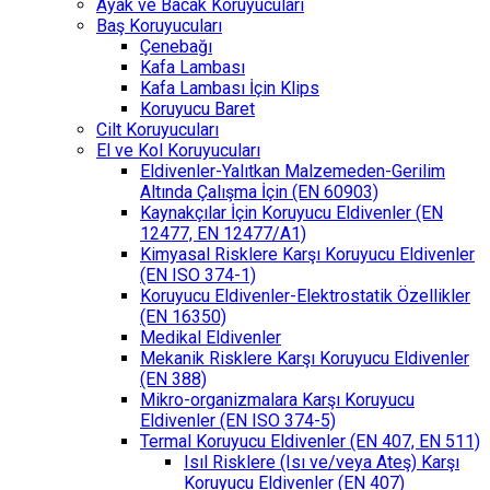
Ayak ve Bacak Koruyucuları
Baş Koruyucuları
Çenebağı
Kafa Lambası
Kafa Lambası İçin Klips
Koruyucu Baret
Cilt Koruyucuları
El ve Kol Koruyucuları
Eldivenler-Yalıtkan Malzemeden-Gerilim
Altında Çalışma İçin (EN 60903)
Kaynakçılar İçin Koruyucu Eldivenler (EN
12477, EN 12477/A1)
Kimyasal Risklere Karşı Koruyucu Eldivenler
(EN ISO 374-1)
Koruyucu Eldivenler-Elektrostatik Özellikler
(EN 16350)
Medikal Eldivenler
Mekanik Risklere Karşı Koruyucu Eldivenler
(EN 388)
Mikro-organizmalara Karşı Koruyucu
Eldivenler (EN ISO 374-5)
Termal Koruyucu Eldivenler (EN 407, EN 511)
Isıl Risklere (Isı ve/veya Ateş) Karşı
Koruyucu Eldivenler (EN 407)