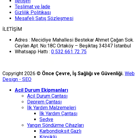
İletişim
Teslimat ve İade
Gizlilik Politikası
Mesafeli Satış Sözleşmesi
İLETİŞİM
Adres :
Mecidiye Mahallesi Bestekar Ahmet Çağan Sok.
Ceylan Apt. No:18C Ortaköy – Beşiktaş 34347 İstanbul
Whatsapp Hattı :
0 532 661 72 75
Copyright 2026 ©
Önce Çevre, İş Sağlığı ve Güvenliği.
Web
Design - SEO
Acil Durum Ekipmanları
Acil Durum Çantası
Deprem Çantası
İlk Yardım Malzemeleri
İlk Yardım Çantası
Sedye
Yangın Söndürme Cihazları
Karbondioksit Gazlı
Köpüklü