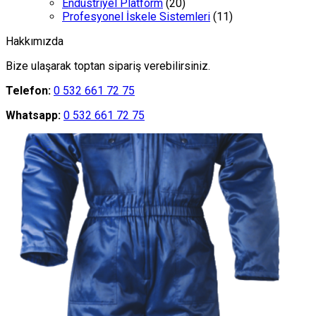
Endüstriyel Platform
(20)
Profesyonel İskele Sistemleri
(11)
Hakkımızda
Bize ulaşarak toptan sipariş verebilirsiniz.
Telefon:
0 532 661 72 75
Whatsapp:
0 532 661 72 75