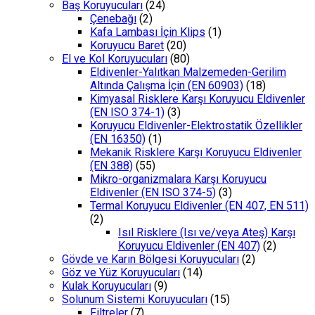
Baş Koruyucuları
(24)
Çenebağı
(2)
Kafa Lambası İçin Klips
(1)
Koruyucu Baret
(20)
El ve Kol Koruyucuları
(80)
Eldivenler-Yalıtkan Malzemeden-Gerilim
Altında Çalışma İçin (EN 60903)
(18)
Kimyasal Risklere Karşı Koruyucu Eldivenler
(EN ISO 374-1)
(3)
Koruyucu Eldivenler-Elektrostatik Özellikler
(EN 16350)
(1)
Mekanik Risklere Karşı Koruyucu Eldivenler
(EN 388)
(55)
Mikro-organizmalara Karşı Koruyucu
Eldivenler (EN ISO 374-5)
(3)
Termal Koruyucu Eldivenler (EN 407, EN 511)
(2)
Isıl Risklere (Isı ve/veya Ateş) Karşı
Koruyucu Eldivenler (EN 407)
(2)
Gövde ve Karın Bölgesi Koruyucuları
(2)
Göz ve Yüz Koruyucuları
(14)
Kulak Koruyucuları
(9)
Solunum Sistemi Koruyucuları
(15)
Filtreler
(7)