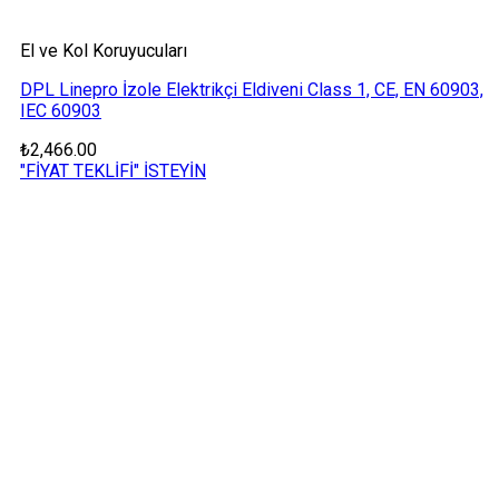
El ve Kol Koruyucuları
DPL Linepro İzole Elektrikçi Eldiveni Class 1, CE, EN 60903,
IEC 60903
₺
2,466.00
"FİYAT TEKLİFİ" İSTEYİN