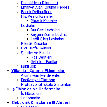
Dubalı Uyarı Dikmeleri
Emniyet Alan Koruma Perdesi
Esnek Delinatörler
Hız Kesici Kasisler
Plastik Kasisler
Levhalar
Dur Geç Levhaları
Kaygan Zemin Levhası
Ledli Çıkış Levhaları
Plastik Zincirler
PVC Trafik Konileri
Şeritler ve Bantlar
İkaz Şeritleri
Reflektif Bantlar
Işıklı Jop
Yüksekte Çalışma Ekipmanları
Alüminyum Merdivenler
Endüstriyel Platform
Profesyonel İskele Sistemleri
İş Elbiseleri ve Üniformalar
İş Elbiseleri
Üniformalar
Elektronik Cihazlar ve El Aletleri