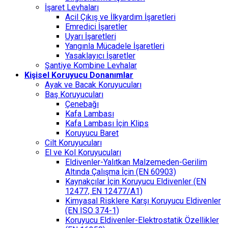
İşaret Levhaları
Acil Çıkış ve İlkyardım İşaretleri
Emredici İşaretler
Uyarı İşaretleri
Yangınla Mücadele İşaretleri
Yasaklayıcı İşaretler
Şantiye Kombine Levhalar
Kişisel Koruyucu Donanımlar
Ayak ve Bacak Koruyucuları
Baş Koruyucuları
Çenebağı
Kafa Lambası
Kafa Lambası İçin Klips
Koruyucu Baret
Cilt Koruyucuları
El ve Kol Koruyucuları
Eldivenler-Yalıtkan Malzemeden-Gerilim
Altında Çalışma İçin (EN 60903)
Kaynakçılar İçin Koruyucu Eldivenler (EN
12477, EN 12477/A1)
Kimyasal Risklere Karşı Koruyucu Eldivenler
(EN ISO 374-1)
Koruyucu Eldivenler-Elektrostatik Özellikler