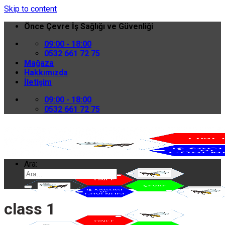
Skip to content
Önce Çevre İş Sağlığı ve Güvenliği
09:00 - 18:00
0532 661 72 75
Mağaza
Hakkımızda
İletişim
09:00 - 18:00
0532 661 72 75
Ara:
class 1