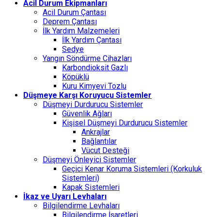
Acil Durum Ekipmanları
Acil Durum Çantası
Deprem Çantası
İlk Yardım Malzemeleri
İlk Yardım Çantası
Sedye
Yangın Söndürme Cihazları
Karbondioksit Gazlı
Köpüklü
Kuru Kimyevi Tozlu
Düşmeye Karşı Koruyucu Sistemler
Düşmeyi Durdurucu Sistemler
Güvenlik Ağları
Kişisel Düşmeyi Durdurucu Sistemler
Ankrajlar
Bağlantılar
Vücut Desteği
Düşmeyi Önleyici Sistemler
Geçici Kenar Koruma Sistemleri (Korkuluk
Sistemleri)
Kapak Sistemleri
İkaz ve Uyarı Levhaları
Bilgilendirme Levhaları
Bilgilendirme İşaretleri