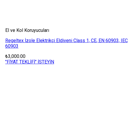
El ve Kol Koruyucuları
Regeltex İzole Elektrikçi Eldiveni Class 1, CE, EN 60903, IEC
60903
₺
3,000.00
"FİYAT TEKLİFİ" İSTEYİN