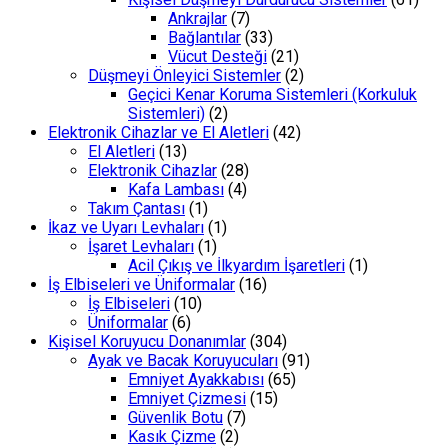
Ankrajlar
(7)
Bağlantılar
(33)
Vücut Desteği
(21)
Düşmeyi Önleyici Sistemler
(2)
Geçici Kenar Koruma Sistemleri (Korkuluk
Sistemleri)
(2)
Elektronik Cihazlar ve El Aletleri
(42)
El Aletleri
(13)
Elektronik Cihazlar
(28)
Kafa Lambası
(4)
Takım Çantası
(1)
İkaz ve Uyarı Levhaları
(1)
İşaret Levhaları
(1)
Acil Çıkış ve İlkyardım İşaretleri
(1)
İş Elbiseleri ve Üniformalar
(16)
İş Elbiseleri
(10)
Üniformalar
(6)
Kişisel Koruyucu Donanımlar
(304)
Ayak ve Bacak Koruyucuları
(91)
Emniyet Ayakkabısı
(65)
Emniyet Çizmesi
(15)
Güvenlik Botu
(7)
Kasık Çizme
(2)