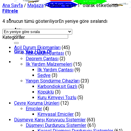
Ana Sayfa
/
Mağaza
/
Ürünler “class 1” olarak etiketlendi
Filtrele
4 sonucun tümü gösteriliyor
En yeniye göre sıralandı
Ara:
Kategoriler
Acil Durum Ekipmanları
(45)
Giriş Yap / Üye Ol
Acil Durum Çantası
(1)
Deprem Çantası
(2)
İlk Yardım Malzemeleri
(15)
İlk Yardım Çantası
(9)
Sedye
(3)
Yangın Söndürme Cihazları
(23)
Karbondioksit Gazlı
(5)
Köpüklü
(3)
Kuru Kimyevi Tozlu
(5)
Çevre Koruma Ürünleri
(12)
Emiciler
(4)
Kimyasal Emiciler
(3)
Düşmeye Karşı Koruyucu Sistemler
(63)
Düşmeyi Durdurucu Sistemler
(61)
Kişisel Düşmeyi Durdurucu Sistemler
(61)