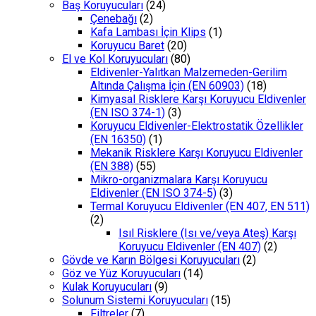
Baş Koruyucuları
(24)
Çenebağı
(2)
Kafa Lambası İçin Klips
(1)
Koruyucu Baret
(20)
El ve Kol Koruyucuları
(80)
Eldivenler-Yalıtkan Malzemeden-Gerilim
Altında Çalışma İçin (EN 60903)
(18)
Kimyasal Risklere Karşı Koruyucu Eldivenler
(EN ISO 374-1)
(3)
Koruyucu Eldivenler-Elektrostatik Özellikler
(EN 16350)
(1)
Mekanik Risklere Karşı Koruyucu Eldivenler
(EN 388)
(55)
Mikro-organizmalara Karşı Koruyucu
Eldivenler (EN ISO 374-5)
(3)
Termal Koruyucu Eldivenler (EN 407, EN 511)
(2)
Isıl Risklere (Isı ve/veya Ateş) Karşı
Koruyucu Eldivenler (EN 407)
(2)
Gövde ve Karın Bölgesi Koruyucuları
(2)
Göz ve Yüz Koruyucuları
(14)
Kulak Koruyucuları
(9)
Solunum Sistemi Koruyucuları
(15)
Filtreler
(7)